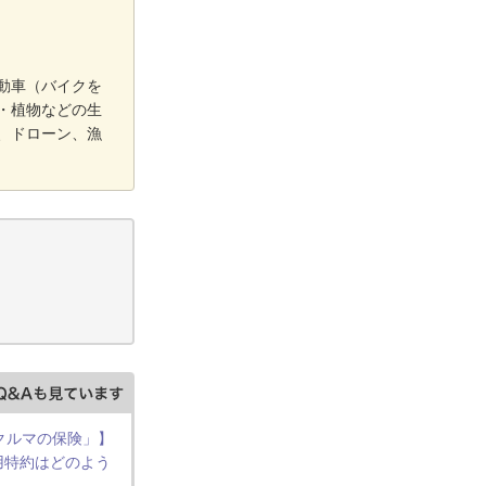
動車（バイクを
・植物などの生
、ドローン、漁
 クルマの保険」】
用特約はどのよう