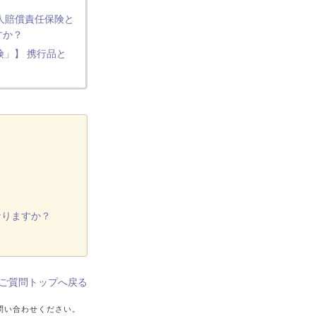
対人賠償責任保険と
すか？
険」】 携行品と
なりますか？
ご質問トップへ戻る
問い合わせください。