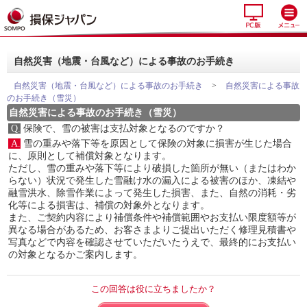
自然災害（地震・台風など）による事故のお手続き
自然災害（地震・台風など）による事故のお手続き
>
自然災害による事故
のお手続き（雪災）
自然災害による事故のお手続き（雪災）
Q.
保険で、雪の被害は支払対象となるのですか？
A.
雪の重みや落下等を原因として保険の対象に損害が生じた場合
に、原則として補償対象となります。
ただし、雪の重みや落下等により破損した箇所が無い（またはわか
らない）状況で発生した雪融け水の漏入による被害のほか、凍結や
融雪洪水、除雪作業によって発生した損害、また、自然の消耗・劣
化等による損害は、補償の対象外となります。
また、ご契約内容により補償条件や補償範囲やお支払い限度額等が
異なる場合があるため、お客さまよりご提出いただく修理見積書や
写真などで内容を確認させていただいたうえで、最終的にお支払い
の対象となるかご案内します。
この回答は役に立ちましたか？