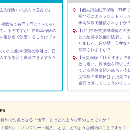
任意保険）の加入は必要です
Q.
【個人用自動車保険「THE
飛び石によるフロントガラ
車両保険で補償されますか
を複数名で共同で同じくらいの
ているのですが、自動車保険の
Q.
【住宅金融支援機構特約火災
を複数名で設定することはでき
どの給排水設備が破裂し、
りました。床や壁・天井な
補償されますか？
ていた自動車保険の割引は、日
入する場合も継承できますか？
Q.
【火災保険「THE すまいの
故に遭い、保険金を請求し
ている保険金額の50％が支
災保険の満期日はまだ先で
金額は減ってしまうのでし
P5
転特約で対象となる「他車」とはどのような車のことですか？
ート契約」「ノンフリート契約」とは、どのような契約のことですか？