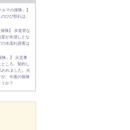
 クルマの保険」】
スのひび割れは、
？
保険】 水道管な
自室が水浸しとな
どの水濡れ損害は
保険」】 火災事
たところ、契約し
払われました。火
すが、今後の保険
ょうか？