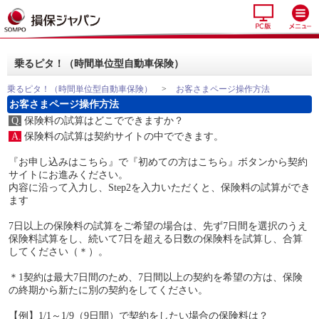
乗るピタ！（時間単位型自動車保険）
乗るピタ！（時間単位型自動車保険）
>
お客さまページ操作方法
お客さまページ操作方法
Q.
保険料の試算はどこでできますか？
A.
保険料の試算は契約サイトの中でできます。
『お申し込みはこちら』で『初めての方はこちら』ボタンから契約
サイトにお進みください。
内容に沿って入力し、Step2を入力いただくと、保険料の試算ができ
ます
7日以上の保険料の試算をご希望の場合は、先ず7日間を選択のうえ
保険料試算をし、続いて7日を超える日数の保険料を試算し、合算
してください（＊）。
＊1契約は最大7日間のため、7日間以上の契約を希望の方は、保険
の終期から新たに別の契約をしてください。
【例】1/1～1/9（9日間）で契約をしたい場合の保険料は？