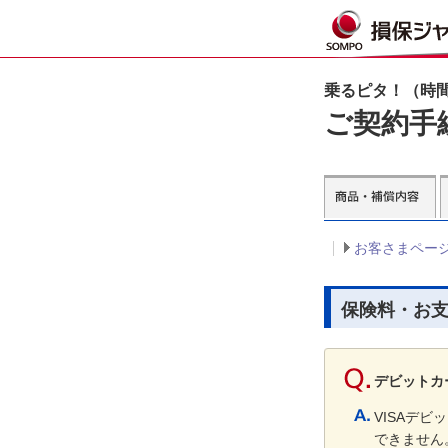
乗るピタ！（時
ご契約手
お客さまペー
保険料・お
デビットカ
VISAデ
できません