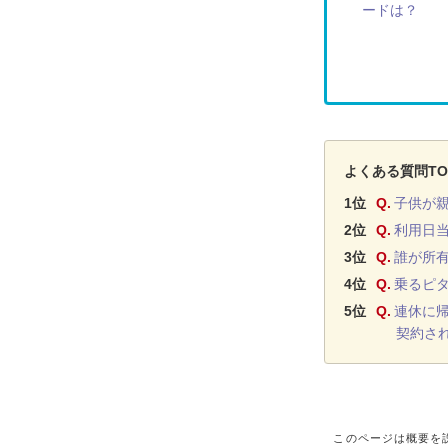
ードは？
よくある質問TO
1位
Q.
子供が
2位
Q.
利用日
3位
Q.
誰が所
4位
Q.
乗るピ
5位
Q.
連休に
契約さ
このページは概要を