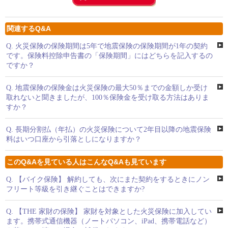
関連するQ&A
Q.
火災保険の保険期間は5年で地震保険の保険期間が1年の契約
です。保険料控除申告書の「保険期間」にはどちらを記入するの
ですか？
Q.
地震保険の保険金は火災保険の最大50％までの金額しか受け
取れないと聞きましたが、100％保険金を受け取る方法はありま
すか？
Q.
長期分割払（年払）の火災保険について2年目以降の地震保険
料はいつ口座から引落としになりますか？
このQ&Aを見ている人はこんなQ&Aも見ています
Q.
【バイク保険】 解約しても、次にまた契約をするときにノン
フリート等級を引き継ぐことはできますか?
Q.
【THE 家財の保険】 家財を対象とした火災保険に加入してい
ます。携帯式通信機器（ノートパソコン、iPad、携帯電話など）