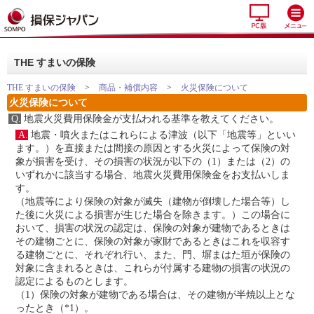
THE すまいの保険
THE すまいの保険
>
商品・補償内容
>
火災保険について
火災保険について
Q.
地震火災費用保険金が支払われる基準を教えてください。
A.
地震・噴火またはこれらによる津波（以下「地震等」といい
ます。）を直接または間接の原因とする火災によって保険の対
象が損害を受け、その損害の状況が以下の（1）または（2）の
いずれかに該当する場合、地震火災費用保険金をお支払いしま
す。
（地震等により保険の対象が滅失（建物が倒壊した場合等）し
た後に火災による損害が生じた場合を除きます。）この場合に
おいて、損害の状況の認定は、保険の対象が建物であるときは
その建物ごとに、保険の対象が家財であるときはこれを収容す
る建物ごとに、それぞれ行い、また、門、塀まはた垣が保険の
対象に含まれるときは、これらが付属する建物の損害の状況の
認定によるものとします。
（1）保険の対象が建物である場合は、その建物が半焼以上とな
ったとき（*1）。