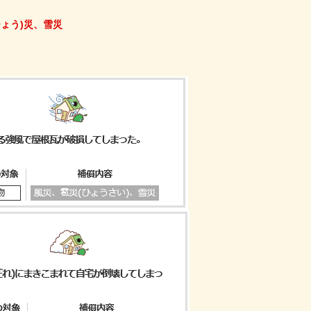
ひょう)災、雪災