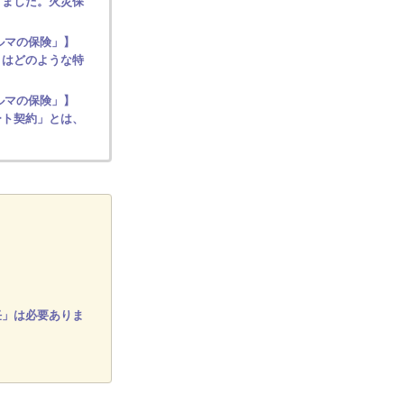
きました。火災保
ルマの保険」】
とはどのような特
ルマの保険」】
ート契約」とは、
？
任」は必要ありま