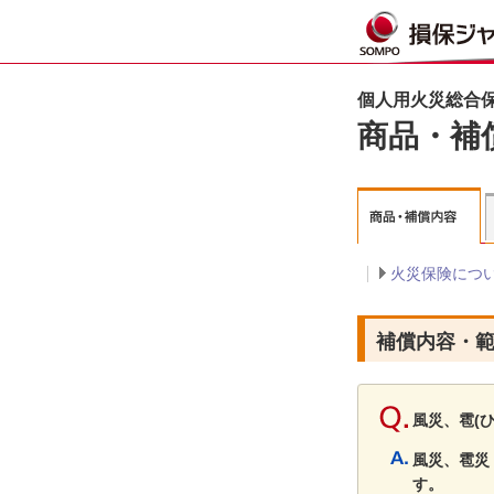
個人用火災総合保
商品・補
火災保険につ
補償内容・
風災、雹(
風災、雹災
す。