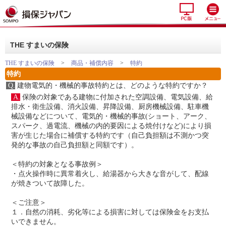
THE すまいの保険
THE すまいの保険
>
商品・補償内容
>
特約
特約
Q.
建物電気的・機械的事故特約とは、どのような特約ですか？
A.
保険の対象である建物に付加された空調設備、電気設備、給
排水・衛生設備、消火設備、昇降設備、厨房機械設備、駐車機
械設備などについて、電気的・機械的事故(ショート、アーク、
スパーク、過電流、機械の内的要因による焼付けなど)により損
害が生じた場合に補償する特約です（自己負担額は不測かつ突
発的な事故の自己負担額と同額です）。
＜特約の対象となる事故例＞
・点火操作時に異常着火し、給湯器から大きな音がして、配線
が焼きついて故障した。
＜ご注意＞
１．自然の消耗、劣化等による損害に対しては保険金をお支払
いできません。