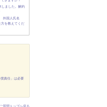
フできますか？
車しました。解約
？
】 外国人氏名
仕方を教えてくだ
賠償責任」は必要
ご質問トップへ戻る