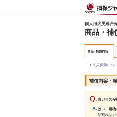
個人用火災総合保
商品・補
火災保険につ
補償内容・
窓ガラスが
はい、建物
熱割れはガ