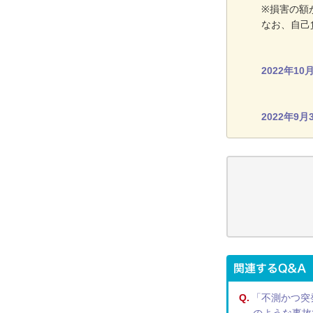
※損害の額
なお、自己
2022年1
2022年9
Q.
「不測かつ突