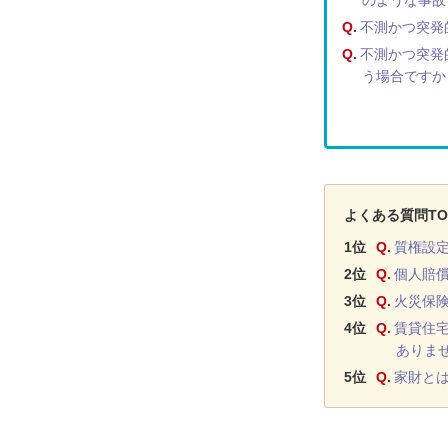
のような事故
Q.
不測かつ突発
Q.
不測かつ突発
う場合ですか
よくある質問TO
1位
Q.
質権設
2位
Q.
個人賠
3位
Q.
火災保
4位
Q.
賃貸住
ありま
5位
Q.
家財と