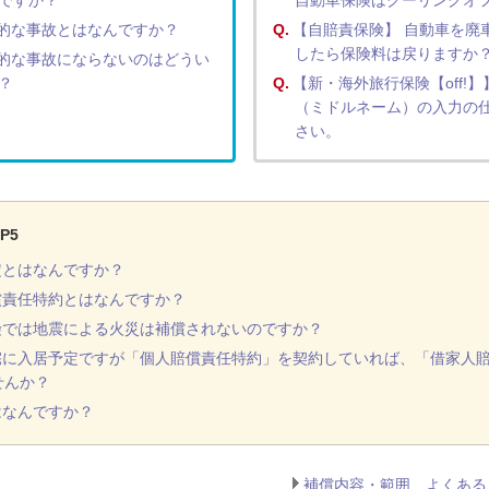
ですか？
自動車保険はクーリングオ
的な事故とはなんですか？
Q.
【自賠責保険】 自動車を廃
したら保険料は戻りますか
的な事故にならないのはどうい
？
Q.
【新・海外旅行保険【off!】
（ミドルネーム）の入力の
さい。
P5
定とはなんですか？
償責任特約とはなんですか？
険では地震による火災は補償されないのですか？
宅に入居予定ですが「個人賠償責任特約」を契約していれば、「借家人
せんか？
はなんですか？
補償内容・範囲 よくある