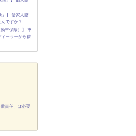
保険」】 個人賠
？
険」】 借家人賠
なんですか？
動車保険）】 車
ディーラーから借
？
賠償責任」は必要