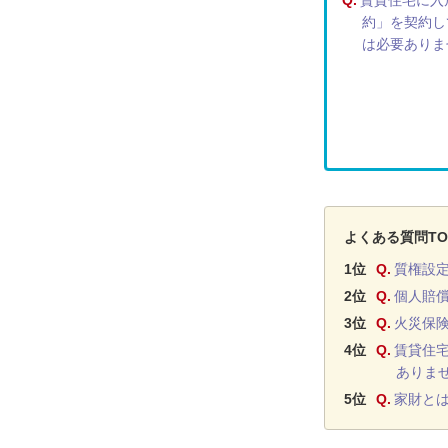
Q.
賃貸住宅に入
約」を契約し
は必要ありま
よくある質問TO
1位
Q.
質権設
2位
Q.
個人賠
3位
Q.
火災保
4位
Q.
賃貸住
ありま
5位
Q.
家財と