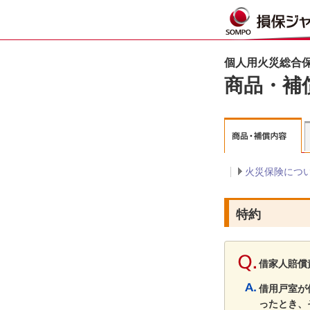
個人用火災総合保
商品・補
火災保険につ
特約
借家人賠償
借用戸室が
ったとき、