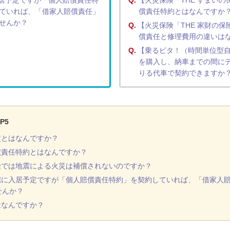
居予定ですが「個人賠償責任特
Q.
【火災保険「THE すまいの
ていれば、「借家人賠償責任」
償責任特約とはなんですか
せんか？
Q.
【火災保険「THE 家財の保
償責任と修理費用の違いは
Q.
【乗るピタ！（時間単位型自
を購入し、納車までの間に
りる代車で契約できますか
P5
定とはなんですか？
償責任特約とはなんですか？
険では地震による火災は補償されないのですか？
宅に入居予定ですが「個人賠償責任特約」を契約していれば、「借家人
せんか？
はなんですか？