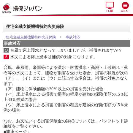
住宅金融支援機構特約火災保険
住宅金融支援機構特約火災保険
>
事故対応
事故対応
Q.
台風で床上浸水となってしまいましたが、補償されますか？
A.
水災による床上浸水は補償の対象になります。
台風、暴風雨、豪雨等による洪水・融雪洪水・高潮・土砂崩れ・落
石等の水災によって、建物が損害を受けた場合、損害の状況が次の
（ア）、（イ）または（ウ）に該当する場合は、補償の対象となり
ます。
（ア）建物に保険価額の30％以上の損害を受けた場合
（イ）床上浸水による損害で損害の程度が建物の保険価額の15％以
上30％未満の場合
（ウ）床上浸水による損害で損害の程度が建物の保険価額の15％未
満の場合
なお、お支払いする損害保険金の詳細については、パンフレット詳
細版をご覧ください。
■関連ページ：