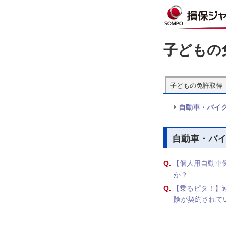
子どもの
子どもの免許取得
自動車・バイ
自動車・バ
Q.
【個人用自動車
か？
Q.
【乗るピタ！】
険が契約されて