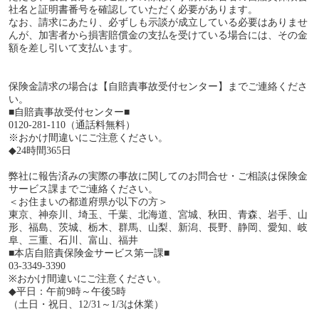
社名と証明書番号を確認していただく必要があります。
なお、請求にあたり、必ずしも示談が成立している必要はありませ
んが、加害者から損害賠償金の支払を受けている場合には、その金
額を差し引いて支払います。
保険金請求の場合は【自賠責事故受付センター】までご連絡くださ
い。
■自賠責事故受付センター■
0120-281-110（通話料無料）
※おかけ間違いにご注意ください。
◆24時間365日
弊社に報告済みの実際の事故に関してのお問合せ・ご相談は保険金
サービス課までご連絡ください。
＜お住まいの都道府県が以下の方＞
東京、神奈川、埼玉、千葉、北海道、宮城、秋田、青森、岩手、山
形、福島、茨城、栃木、群馬、山梨、新潟、長野、静岡、愛知、岐
阜、三重、石川、富山、福井
■本店自賠責保険金サービス第一課■
03-3349-3390
※おかけ間違いにご注意ください。
◆平日：午前9時～午後5時
（土日・祝日、12/31～1/3は休業）