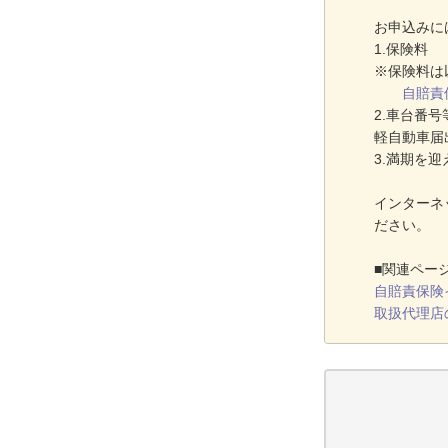
お申込みに
1.保険料
※保険料は
自賠責
2.車台番
軽自動車届
3.満期を
インターネ
ださい。
■関連ペー
自賠責保険
取扱代理店