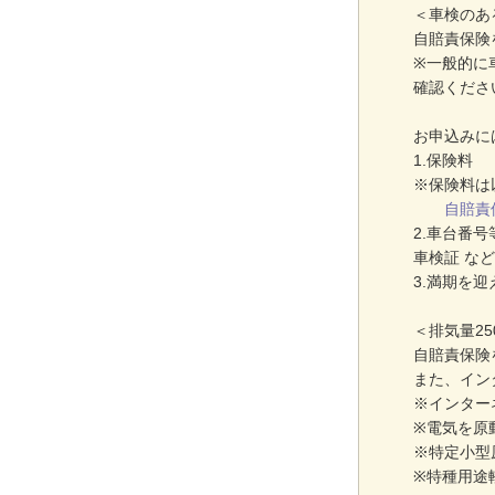
＜車検のあ
自賠責保険
※一般的に
確認くださ
お申込みに
1.保険料
※保険料は
自賠責
2.車台番
車検証 など
3.満期を
＜排気量2
自賠責保険
また、イン
※インター
※電気を原
※特定小型
※特種用途