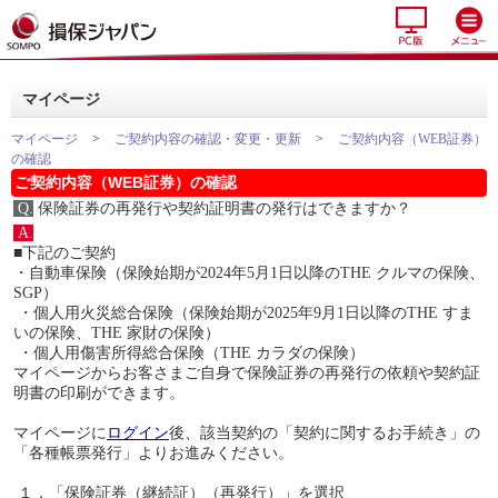
マイページ
マイページ
>
ご契約内容の確認・変更・更新
>
ご契約内容（WEB証券）
の確認
ご契約内容（WEB証券）の確認
Q.
保険証券の再発行や契約証明書の発行はできますか？
A.
■下記のご契約
・自動車保険（保険始期が2024年5月1日以降のTHE クルマの保険、
SGP）
・個人用火災総合保険（保険始期が2025年9月1日以降のTHE すま
いの保険、THE 家財の保険）
・個人用傷害所得総合保険（THE カラダの保険）
マイページからお客さまご自身で保険証券の再発行の依頼や契約証
明書の印刷ができます。
マイページに
ログイン
後、該当契約の「契約に関するお手続き」の
「各種帳票発行」よりお進みください。
１．「保険証券（継続証）（再発行）」を選択