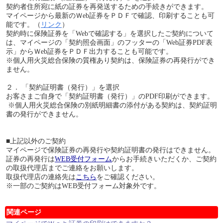
契約者住所宛に紙の証券を再発送するための手続きができます。
マイページから最新のＷeb証券をＰＤＦで確認、印刷することも可
能です。（
リンク
）
契約時に保険証券を「Webで確認する」を選択したご契約について
は、マイページの「契約照会画面」のフッターの「Web証券PDF表
示」からＷeb証券をＰＤＦ出力することも可能です。
※個人用火災総合保険の質権あり契約は、保険証券の再発行ができ
ません。
２． 「契約証明書（発行）」を選択
お客さまご自身で「契約証明書（発行）」のPDF印刷ができます。
※個人用火災総合保険の別紙明細書の添付がある契約は、契約証明
書の発行ができません。
■上記以外のご契約
マイページで保険証券の再発行や契約証明書の発行はできません。
証券の再発行は
WEB受付フォーム
からお手続きいただくか、ご契約
の取扱代理店までご連絡をお願いします。
取扱代理店の連絡先は
こちら
をご確認ください。
※一部のご契約はWEB受付フォーム対象外です。
関連ページ