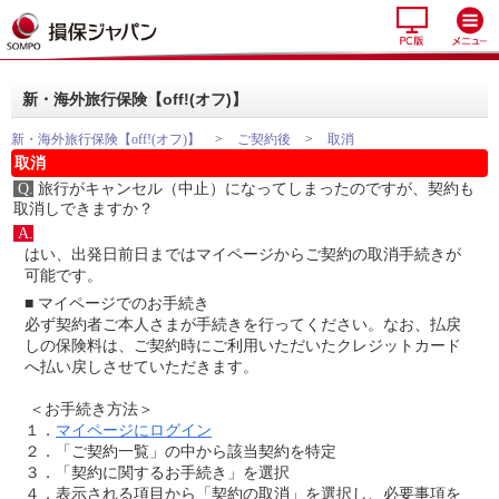
新・海外旅行保険【off!(オフ)】
新・海外旅行保険【off!(オフ)】
>
ご契約後
>
取消
取消
Q.
旅行がキャンセル（中止）になってしまったのですが、契約も
取消しできますか？
A.
はい、出発日前日まではマイページからご契約の取消手続きが
可能です。
■ マイページでのお手続き
必ず契約者ご本人さまが手続きを行ってください。なお、払戻
しの保険料は、ご契約時にご利用いただいたクレジットカード
へ払い戻しさせていただきます。
＜お手続き方法＞
１．
マイページにログイン
２．「ご契約一覧」の中から該当契約を特定
３．「契約に関するお手続き」を選択
４．表示される項目から「契約の取消」を選択し、必要事項を