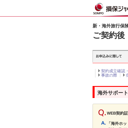
新・海外旅行保険【
ご契約後
契約成立確認
事故の際
海外サポー
WEB契約
「海外ホッ