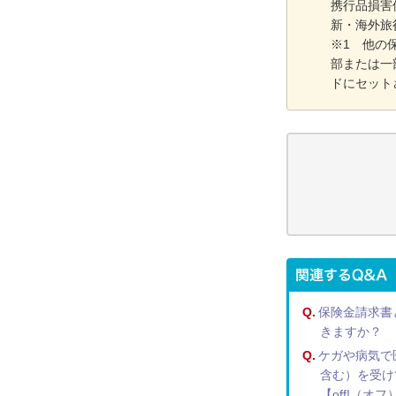
携行品損害
新・海外旅
※1 他の
部または一
ドにセット
Q.
保険金請求書
きますか？
Q.
ケガや病気で
含む）を受け
【off!（オ