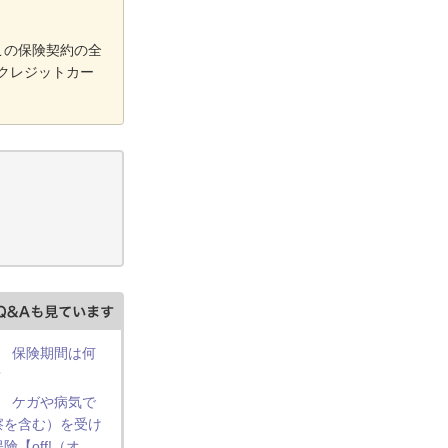
この保険契約の全
クレジットカー
】 保険期間は何
？
】 ケガや病気で
察を含む）を受け
【off!（オ