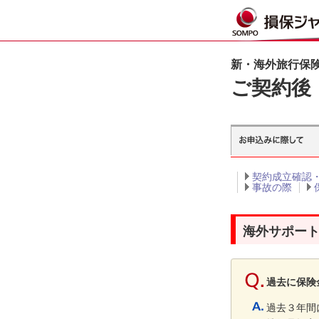
新・海外旅行保険【
ご契約後
契約成立確認
事故の際
海外サポー
過去に保険
過去３年間