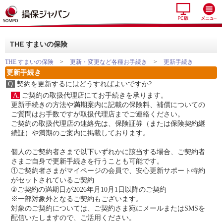
THE すまいの保険
THE すまいの保険
>
更新・変更など各種お手続き
>
更新手続き
更新手続き
Q.
契約を更新するにはどうすればよいですか?
A.
ご契約の取扱代理店にてお手続きを承ります。
更新手続きの方法や満期案内に記載の保険料、補償についての
ご質問はお手数ですが取扱代理店までご連絡ください。
ご契約の取扱代理店の連絡先は、保険証券（または保険契約継
続証）や満期のご案内に掲載しております。
個人のご契約者さまで以下いずれかに該当する場合、ご契約者
さまご自身で更新手続きを行うことも可能です。
①ご契約者さまがマイページの会員で、安心更新サポート特約
がセットされているご契約
②ご契約の満期日が2026年月10月1日以降のご契約
※一部対象外となるご契約もございます。
対象のご契約については、ご契約さま宛にメールまたはSMSを
配信いたしますので、ご活用ください。