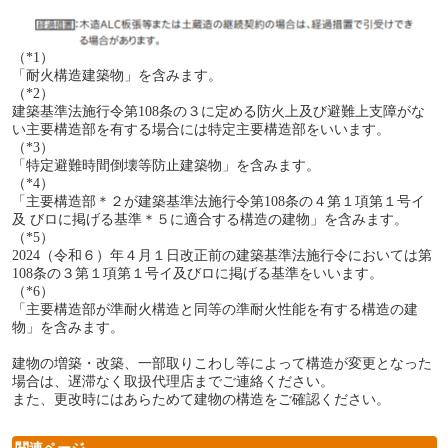
（*1）
「耐火構造建築物」を含みます。
（*2）
建築基準法施行令第108条の３に定める防火上及び避難上支障がな
い主要構造部を有する場合には特定主要構造部をいいます。
（*3）
「特定避難時間倒壊等防止建築物」を含みます。
（*4）
「主要構造部＊２が建築基準法施行令第108条の４第１項第１号イ
及 びロに掲げる基準＊５に適合する構造の建物」を含みます。
（*5）
2024（令和６）年４月１日改正前の建築基準法施行令においては第
108条の３第１項第１号イ及びロに掲げる基準をいいます。
（*6）
「主要構造部が準耐火構造と同等の準耐火性能を有する構造の建
物」を含みます。
建物の増築・改築、一部取りこわし等によって構造が変更となった
場合は、遅滞なく取扱代理店までご連絡ください。
また、更改時にはあらためて建物の構造をご確認ください。