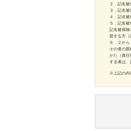
２．記名被
３．記名被
４．記名被
５．記名被
記名被保険
督する方（
６．２から
その者の親
かた（責任
する者は、
※上記の内