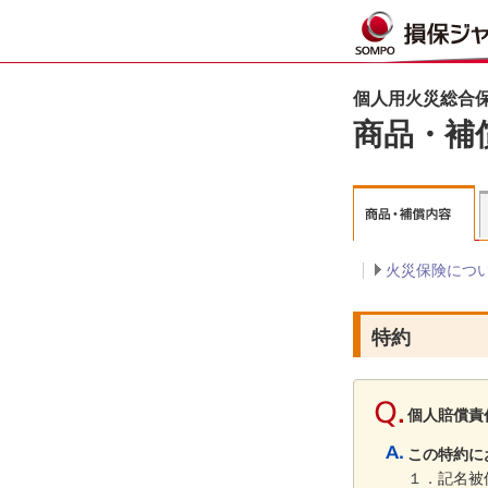
個人用火災総合保
商品・補
火災保険につ
特約
個人賠償責
この特約に
１．記名被