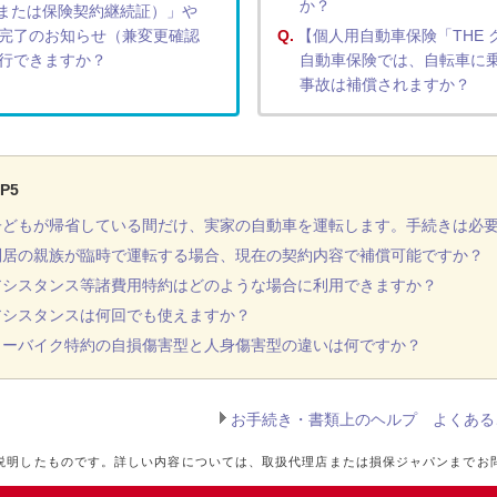
か？
または保険契約継続証）」や
完了のお知らせ（兼変更確認
Q.
【個人用自動車保険「THE
行できますか？
自動車保険では、自転車に
事故は補償されますか？
P5
子どもが帰省している間だけ、実家の自動車を運転します。手続きは必
別居の親族が臨時で運転する場合、現在の契約内容で補償可能ですか？
アシスタンス等諸費用特約はどのような場合に利用できますか？
アシスタンスは何回でも使えますか？
リーバイク特約の自損傷害型と人身傷害型の違いは何ですか？
お手続き・書類上のヘルプ よくある
説明したものです。詳しい内容については、取扱代理店または損保ジャパンまでお