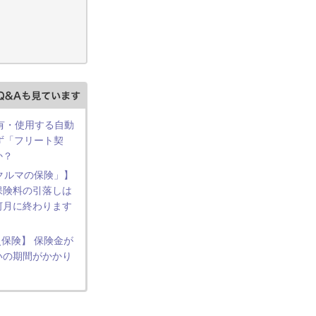
所有・使用する自動
ず「フリート契
か？
 クルマの保険」】
保険料の引落しは
何月に終わります
保険】 保険金が
いの期間がかかり