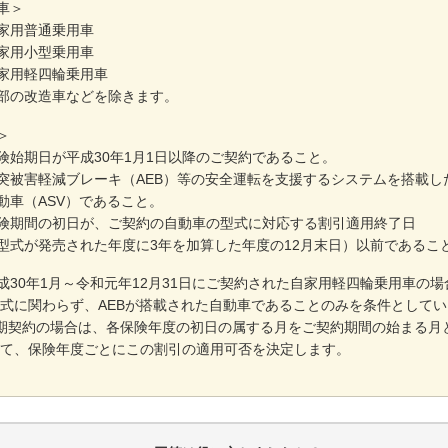
車＞
用普通乗用車
用小型乗用車
軽四輪乗用車
改造車などを除きます。
＞
期日が平成30年1月1日以降のご契約であること。
軽減ブレーキ（AEB）等の安全運転を支援するシステムを搭載し
ASV）であること。
間の初日が、ご契約の自動車の型式に対応する割引適用終了日
発売された年度に3年を加算した年度の12月末日）以前であるこ
年1月～令和元年12月31日にご契約された自家用軽四輪乗用車の場
わらず、AEBが搭載された自動車であることのみを条件としてい
約の場合は、各保険年度の初日の属する月をご契約期間の始まる月
険年度ごとにこの割引の適用可否を決定します。