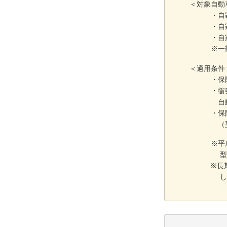
＜対象自動
・自家
・自家
・自家用
※一部の
＜適用条件
・保険始
・衝突被害
自動車（
・保険期
（型式が
※平成30
型式に関
※長期契
して、保