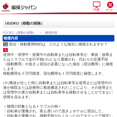
UGOKU（移動の保険）
UGOKU（移動の保険）
>
補償内容
補償内容
Q.
宿泊・移動費用特約は、どのような場合に補償されますか？
A.
使用中・管理中・搭乗中の自動車または自転車等が、事故・故障ま
たはトラブルで走行不能(※)となり運搬され、代わりの交通手段
（移動費用）や急きょ宿泊が必要になった場合（宿泊費用）に補償
します。
移動費用を２万円限度、宿泊費用を１万円限度に補償します。
(※)事故が生じた時に自動車または自転車等を使用または管理中の
者が病院または診療所に救急搬送されたことにより、その使用また
は管理中の者が自動車または自転車等を移動させることができない
状態を含みます。
＜補償の対象となるトラブルの例＞
・自転車が運搬され、夜も遅いので急きょホテルに宿泊した。
・自転車が運搬され、移動手段がなくなったのでタクシーで帰宅し