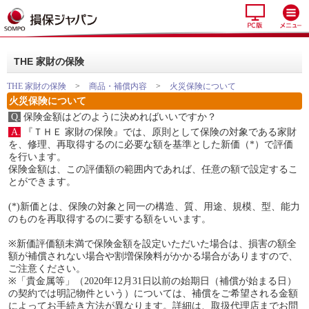
THE 家財の保険
THE 家財の保険
>
商品・補償内容
>
火災保険について
火災保険について
Q.
保険金額はどのように決めればいいですか？
A.
『ＴＨＥ 家財の保険』では、原則として保険の対象である家財
を、修理、再取得するのに必要な額を基準とした新価（*）で評価
を行います。
保険金額は、この評価額の範囲内であれば、任意の額で設定するこ
とができます。
(*)新価とは、保険の対象と同一の構造、質、用途、規模、型、能力
のものを再取得するのに要する額をいいます。
※新価評価額未満で保険金額を設定いただいた場合は、損害の額全
額が補償されない場合や割増保険料がかかる場合がありますので、
ご注意ください。
※「貴金属等」（2020年12月31日以前の始期日（補償が始まる日）
の契約では明記物件という）については、補償をご希望される金額
によってお手続き方法が異なります。詳細は、取扱代理店までお問