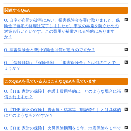
関連するQ&A
Q.
自宅が盗難の被害にあい、損害保険金を受け取りました。保
険金で自宅の修理は完了しましたが、事故の再発を防ぐための
対策も行いたいです。この費用が補償される特約はあります
か？
Q.
損害保険金と費用保険金は何が違うのですか？
Q.
「保険価額」「保険金額」「損害保険金」とは何のことでし
ょうか？
このQ&Aを見ている人はこんなQ&Aも見ています
Q.
【THE 家財の保険】 弁護士費用特約は、どのような場合に補
償されますか？
Q.
【THE 家財の保険】 貴金属・稿本等（明記物件）とは具体的
にどのようなものですか？
Q.
【THE 家財の保険】 火災保険期間を５年、地震保険を１年で