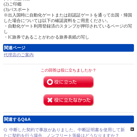
(2)ご印鑑
(3)パスポート
※出入国時に自動化ゲートまたは顔認証ゲートを通って出国・帰国
した場合については以下の確認資料をご用意ください。
・自動化ゲート利用登録済のスタンプが押印されているページの写
し
・IC旅券であることがわかる旅券表紙の写し
関連ページ
代理店のご案内
この回答は役に立ちましたか？
関連するQ&A
Q.
中断した契約で事故がありました。中断証明書を使用して新
たに契約を行う場合、ノンフリート等級はどうなりますか？