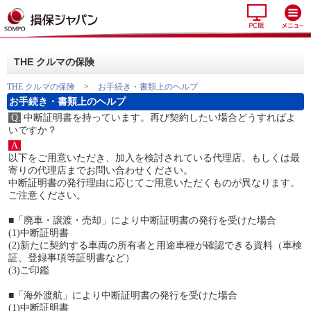
THE クルマの保険
THE クルマの保険
>
お手続き・書類上のヘルプ
お手続き・書類上のヘルプ
Q.
中断証明書を持っています。再び契約したい場合どうすればよ
いですか？
A.
以下をご用意いただき、加入を検討されている代理店、もしくは最
寄りの代理店までお問い合わせください。
中断証明書の発行理由に応じてご用意いただくものが異なります。
ご注意ください。
■「廃車・譲渡・売却」により中断証明書の発行を受けた場合
(1)中断証明書
(2)新たに契約する車両の所有者と用途車種が確認できる資料（車検
証、登録事項等証明書など）
(3)ご印鑑
■「海外渡航」により中断証明書の発行を受けた場合
(1)中断証明書