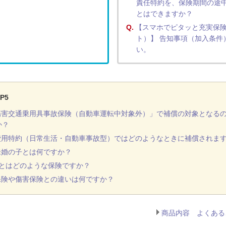
責任特約を、保険期間の途
とはできますか？
Q.
【スマホでピタッと充実保
ト）】 告知事項（加入条件
い。
P5
傷害交通乗用具事故保険（自動車運転中対象外）」で補償の対象となる
か？
費用特約（日常生活・自動車事故型）ではどのようなときに補償されま
未婚の子とは何ですか？
Uとはどのような保険ですか？
保険や傷害保険との違いは何ですか？
商品内容 よくある