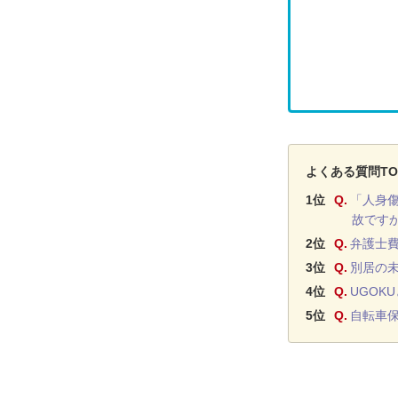
よくある質問TO
1位
Q.
「人身
故です
2位
Q.
弁護士
3位
Q.
別居の
4位
Q.
UGOK
5位
Q.
自転車