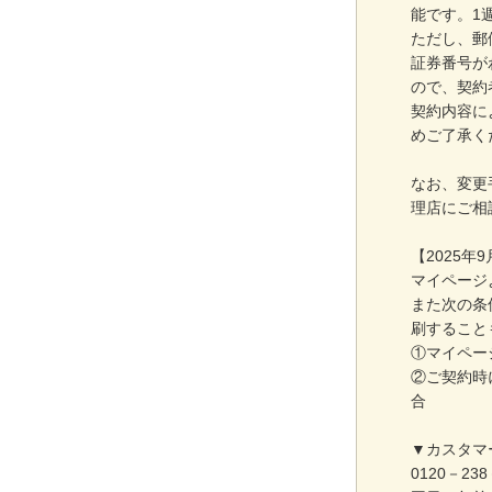
能です。1
ただし、郵
証券番号が
ので、契約
契約内容に
めご了承く
なお、変更
理店にご相
【2025年
マイページ
また次の条
刷すること
①マイペー
②ご契約時
合
▼カスタマ
0120－238