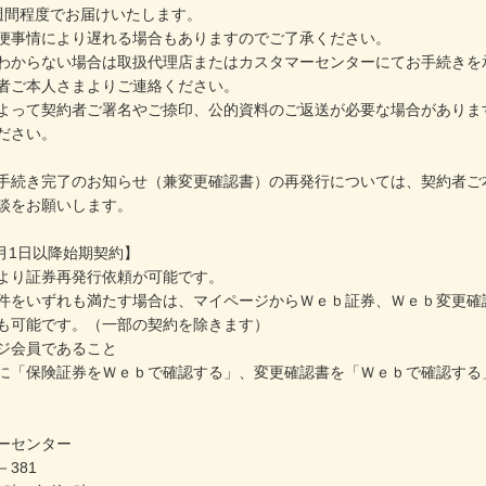
週間程度でお届けいたします。
便事情により遅れる場合もありますのでご了承ください。
わからない場合は取扱代理店またはカスタマーセンターにてお手続きを
者ご本人さまよりご連絡ください。
よって契約者ご署名やご捺印、公的資料のご返送が必要な場合がありま
ださい。
手続き完了のお知らせ（兼変更確認書）の再発行については、契約者ご
談をお願いします。
9月1日以降始期契約】
より証券再発行依頼が可能です。
件をいずれも満たす場合は、マイページからＷｅｂ証券、Ｗｅｂ変更確
も可能です。（一部の契約を除きます）
ジ会員であること
に「保険証券をＷｅｂで確認する」、変更確認書を「Ｗｅｂで確認する
ーセンター
－381