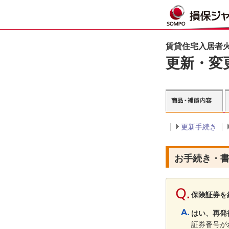
賃貸住宅入居者火
更新・変
更新手続き
お手続き・
保険証券を
はい、再発
証券番号が