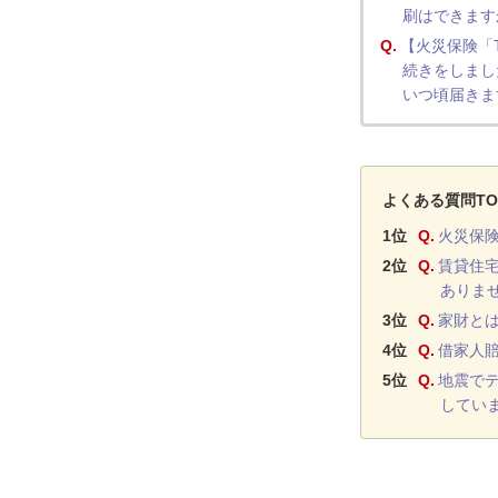
刷はできます
Q.
【火災保険「T
続きをしまし
いつ頃届きま
よくある質問TO
1位
Q.
火災保
2位
Q.
賃貸住
ありま
3位
Q.
家財と
4位
Q.
借家人
5位
Q.
地震で
してい