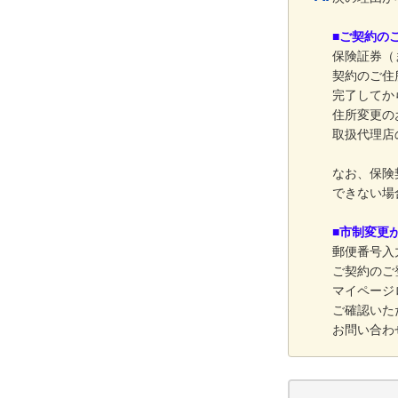
■ご契約の
保険証券（
契約のご住
完了してか
住所変更の
取扱代理店
なお、保険
できない場
■市制変更
郵便番号入
ご契約のご
マイページ
ご確認いた
お問い合わ