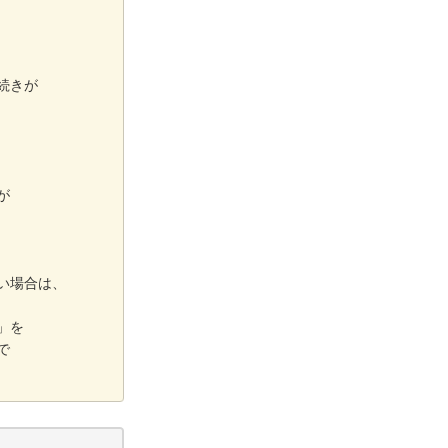
続きが
が
い場合は、
」を
で