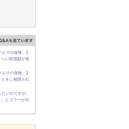
 クルマの保険」】
くらい賠償額が発
 クルマの保険」】
うときに補償され
したいのですが、
。」とエラーが出